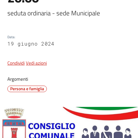
seduta ordinaria - sede Municipale
5x1000
Data
:
Servizi
19 giugno 2024
on-
line
Condividi
Vedi azioni
Tutti
gli
Argomenti
argomenti
Persona e famiglia