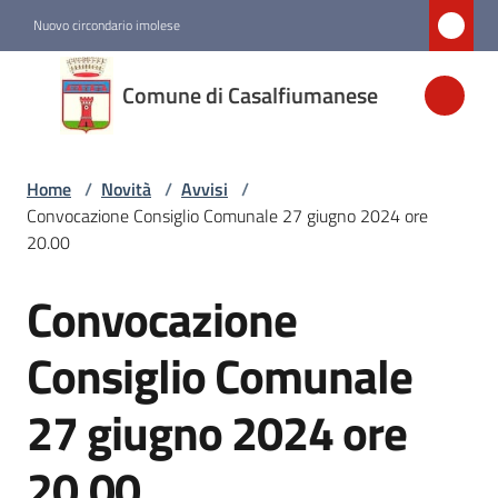
Vai al contenuto
Vai alla navigazione
Vai al footer
Nuovo circondario imolese
Comune di
Comune di Casalfiumanese
Casalfiumanese
Home
/
Novità
/
Avvisi
/
Amministrazione
Convocazione Consiglio Comunale 27 giugno 2024 ore
20.00
Novità
Menu selezionato
Convocazione
Salta al contenuto
Servizi
Consiglio Comunale
27 giugno 2024 ore
Vivere
Casalfiumanese
20.00