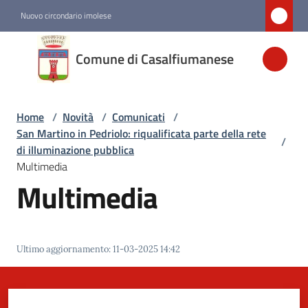
Vai al contenuto
Vai alla navigazione
Vai al footer
Nuovo circondario imolese
Comune di
Comune di Casalfiumanese
Casalfiumanese
Home
/
Novità
/
Comunicati
/
Amministrazione
San Martino in Pedriolo: riqualificata parte della rete
/
di illuminazione pubblica
Novità
Multimedia
Menu selezionato
Multimedia
Servizi
Ultimo aggiornamento
:
11-03-2025 14:42
Vivere
Casalfiumanese