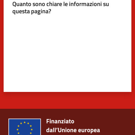
Quanto sono chiare le informazioni su
questa pagina?
Valuta da 1 a 5 stelle
5x1000
Servizi
on-
line
Tutti
gli
argomenti