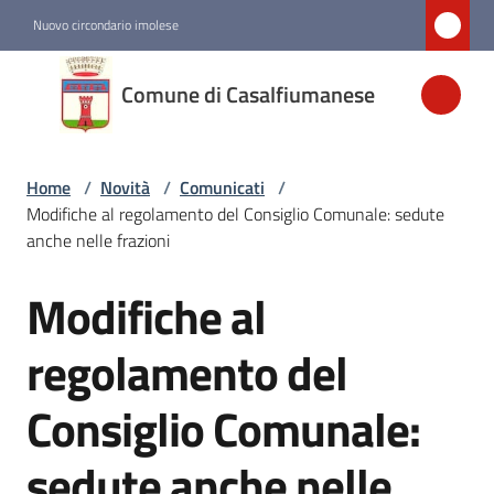
Vai al contenuto
Vai alla navigazione
Vai al footer
Nuovo circondario imolese
Comune di
Comune di Casalfiumanese
Casalfiumanese
Home
/
Novità
/
Comunicati
/
Amministrazione
Modifiche al regolamento del Consiglio Comunale: sedute
anche nelle frazioni
Novità
Menu selezionato
Modifiche al
Salta al contenuto
Servizi
regolamento del
Consiglio Comunale:
Vivere
Casalfiumanese
sedute anche nelle