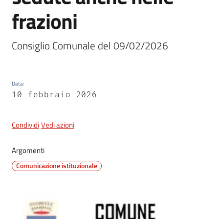
frazioni
5x1000
Consiglio Comunale del 09/02/2026
Servizi
on-
Data
:
line
10 febbraio 2026
Tutti
gli
Condividi
Vedi azioni
argomenti
Argomenti
Comunicazione istituzionale