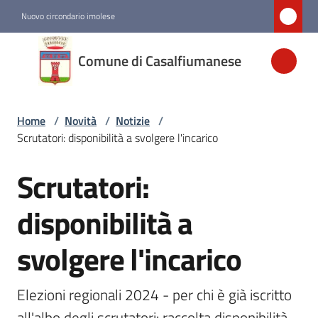
Vai al contenuto
Vai alla navigazione
Vai al footer
Nuovo circondario imolese
Comune di
Comune di Casalfiumanese
Casalfiumanese
Home
/
Novità
/
Notizie
/
Amministrazione
Scrutatori: disponibilità a svolgere l'incarico
Novità
Scrutatori:
Salta al contenuto
Menu selezionato
disponibilità a
Servizi
svolgere l'incarico
Vivere
Casalfiumanese
Elezioni regionali 2024 - per chi è già iscritto 
all'albo degli scrutatori: raccolta disponibilità 