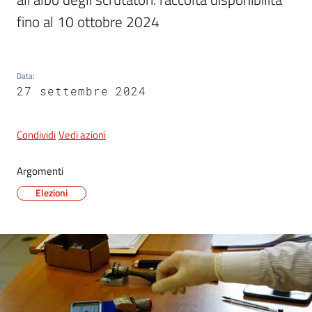
fino al 10 ottobre 2024
5x1000
Data
:
Servizi
27 settembre 2024
on-
line
Condividi
Vedi azioni
Tutti
Argomenti
gli
argomenti
Elezioni