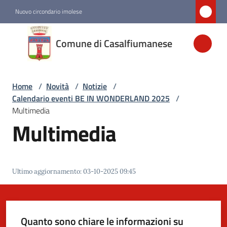
Vai al contenuto
Vai alla navigazione
Vai al footer
Nuovo circondario imolese
Comune di
Comune di Casalfiumanese
Casalfiumanese
Home
/
Novità
/
Notizie
/
Amministrazione
Calendario eventi BE IN WONDERLAND 2025
/
Multimedia
Novità
Multimedia
Menu selezionato
Servizi
Ultimo aggiornamento
:
03-10-2025 09:45
Vivere
Casalfiumanese
Quanto sono chiare le informazioni su