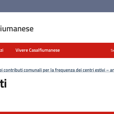
fiumanese
zi
Vivere Casalfiumanese
5
i contributi comunali per la frequenza dei centri estivi – 
ti