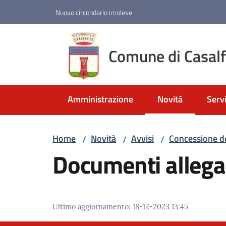
Vai al contenuto
Vai alla navigazione
Vai al footer
Nuovo circondario imolese
Comune di Casal
Amministrazione
Novità
Servi
Menu selezionato
Home
Novità
Avvisi
Concessione de
/
/
/
Documenti allega
Ultimo aggiornamento
:
18-12-2023 13:45