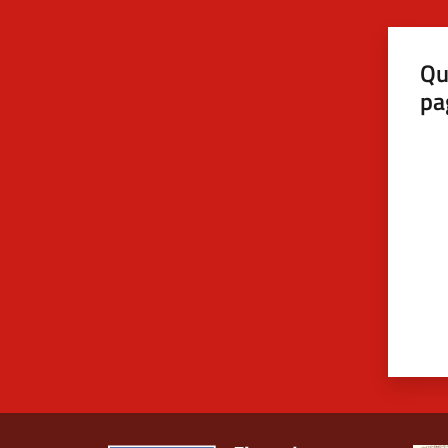
Qu
pa
Valut