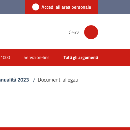
Accedi all'area personale
Cerca
x1000
Servizi on-line
Tutti gli argomenti
annualità 2023
Documenti allegati
/