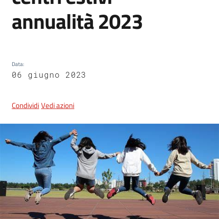
annualità 2023
5x1000
Servizi
Data
:
on-
06 giugno 2023
line
Condividi
Vedi azioni
Tutti
gli
argomenti