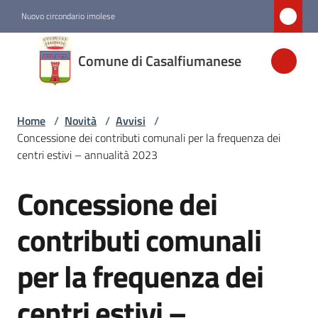
Vai al contenuto
Vai alla navigazione
Vai al footer
Nuovo circondario imolese
Comune di
Comune di Casalfiumanese
Casalfiumanese
Home
/
Novità
/
Avvisi
/
Amministrazione
Concessione dei contributi comunali per la frequenza dei
centri estivi – annualità 2023
Novità
Menu selezionato
Concessione dei
Salta al contenuto
Servizi
contributi comunali
per la frequenza dei
Vivere
Casalfiumanese
centri estivi –