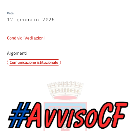
Data
:
12 gennaio 2026
5x1000
Servizi
Condividi
Vedi azioni
on-
line
Argomenti
Comunicazione istituzionale
Tutti
gli
argomenti