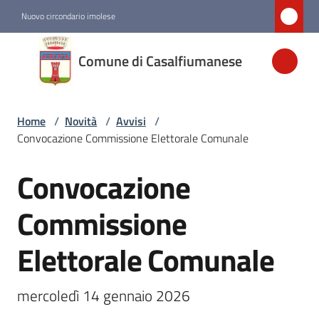
Vai al contenuto
Vai alla navigazione
Vai al footer
Nuovo circondario imolese
Comune di
Comune di Casalfiumanese
Casalfiumanese
Home
/
Novità
/
Avvisi
/
Amministrazione
Convocazione Commissione Elettorale Comunale
Novità
Convocazione
Salta al contenuto
Menu selezionato
Commissione
Servizi
Elettorale Comunale
Vivere
Casalfiumanese
mercoledì 14 gennaio 2026