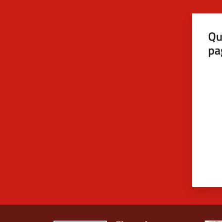
Qu
pa
Valut