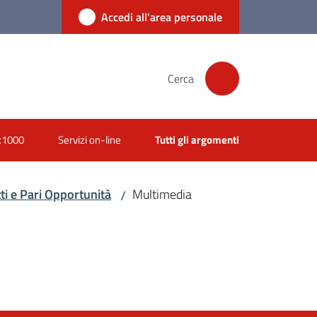
Accedi all'area personale
Cerca
x1000
Servizi on-line
Tutti gli argomenti
ti e Pari Opportunità
Multimedia
/