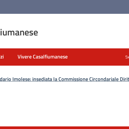
fiumanese
zi
Vivere Casalfiumanese
5
ario Imolese: insediata la Commissione Circondariale Dirit