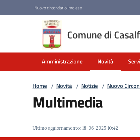
Vai al contenuto
Vai alla navigazione
Vai al footer
Nuovo circondario imolese
Comune di Casal
Amministrazione
Novità
Servi
Menu selezionato
Home
Novità
Notizie
Nuovo Circond
/
/
/
Multimedia
Ultimo aggiornamento
:
18-06-2025 10:42