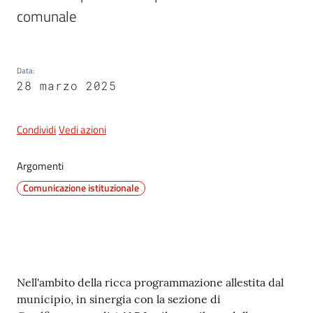
comunale
5x1000
Data
:
28 marzo 2025
Servizi
on-
line
Condividi
Vedi azioni
Tutti
Argomenti
gli
Comunicazione istituzionale
argomenti
Contenuto
Nell'ambito della ricca programmazione allestita dal
municipio, in sinergia con la sezione di