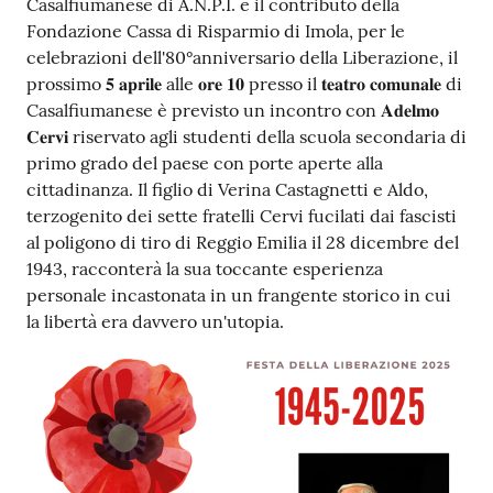
Casalfiumanese di A.N.P.I. e il contributo della
Fondazione Cassa di Risparmio di Imola, per le
celebrazioni dell'80°anniversario della Liberazione, il
prossimo 𝟓 𝐚𝐩𝐫𝐢𝐥𝐞 alle 𝐨𝐫𝐞 𝟏𝟎 presso il 𝐭𝐞𝐚𝐭𝐫𝐨 𝐜𝐨𝐦𝐮𝐧𝐚𝐥𝐞 di
Casalfiumanese è previsto un incontro con 𝐀𝐝𝐞𝐥𝐦𝐨
𝐂𝐞𝐫𝐯𝐢 riservato agli studenti della scuola secondaria di
primo grado del paese con porte aperte alla
cittadinanza. Il figlio di Verina Castagnetti e Aldo,
terzogenito dei sette fratelli Cervi fucilati dai fascisti
al poligono di tiro di Reggio Emilia il 28 dicembre del
1943, racconterà la sua toccante esperienza
personale incastonata in un frangente storico in cui
la libertà era davvero un'utopia.