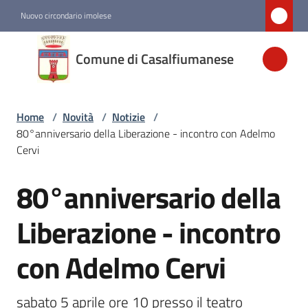
Vai al contenuto
Vai alla navigazione
Vai al footer
Nuovo circondario imolese
Comune di
Comune di Casalfiumanese
Casalfiumanese
Home
/
Novità
/
Notizie
/
Amministrazione
80°anniversario della Liberazione - incontro con Adelmo
Cervi
Novità
Menu selezionato
80°anniversario della
Salta al contenuto
Servizi
Liberazione - incontro
con Adelmo Cervi
Vivere
Casalfiumanese
sabato 5 aprile ore 10 presso il teatro 