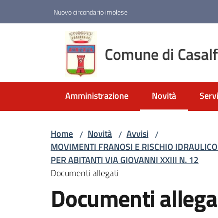
Vai al contenuto
Vai alla navigazione
Vai al footer
Nuovo circondario imolese
Comune di Casal
Amministrazione
Novità
Servi
Menu selezionato
Home
Novità
Avvisi
/
/
/
MOVIMENTI FRANOSI E RISCHIO IDRAULICO
PER ABITANTI VIA GIOVANNI XXIII N. 12
Documenti allegati
Documenti allega