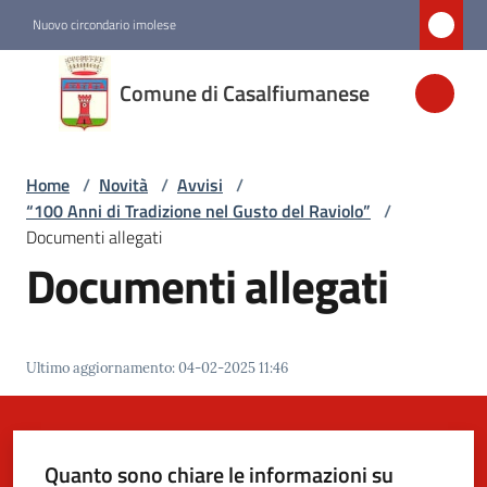
Vai al contenuto
Vai alla navigazione
Vai al footer
Nuovo circondario imolese
Comune di
Comune di Casalfiumanese
Casalfiumanese
Home
/
Novità
/
Avvisi
/
Amministrazione
“100 Anni di Tradizione nel Gusto del Raviolo”
/
Documenti allegati
Novità
Documenti allegati
Menu selezionato
Servizi
Ultimo aggiornamento
:
04-02-2025 11:46
Vivere
Casalfiumanese
Quanto sono chiare le informazioni su