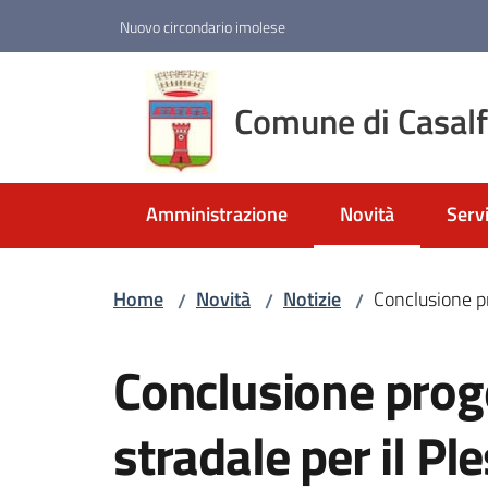
Vai al contenuto
Vai alla navigazione
Vai al footer
Nuovo circondario imolese
Comune di Casal
Amministrazione
Novità
Servi
Menu selezionato
Home
Novità
Notizie
Conclusione pr
/
/
/
Salta al contenuto
Conclusione prog
stradale per il Pl