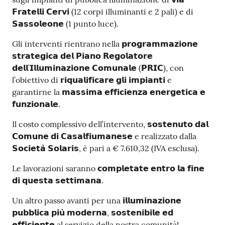
𝗙𝗿𝗮𝘁𝗲𝗹𝗹𝗶 𝗖𝗲𝗿𝘃𝗶 (12 corpi illuminanti e 2 pali) e di
𝗦𝗮𝘀𝘀𝗼𝗹𝗲𝗼𝗻𝗲 (1 punto luce).
Gli interventi rientrano nella 𝗽𝗿𝗼𝗴𝗿𝗮𝗺𝗺𝗮𝘇𝗶𝗼𝗻𝗲
𝘀𝘁𝗿𝗮𝘁𝗲𝗴𝗶𝗰𝗮 𝗱𝗲𝗹 𝗣𝗶𝗮𝗻𝗼 𝗥𝗲𝗴𝗼𝗹𝗮𝘁𝗼𝗿𝗲
𝗱𝗲𝗹𝗹’𝗜𝗹𝗹𝘂𝗺𝗶𝗻𝗮𝘇𝗶𝗼𝗻𝗲 𝗖𝗼𝗺𝘂𝗻𝗮𝗹𝗲 (𝗣𝗥𝗜𝗖), con
l’obiettivo di 𝗿𝗶𝗾𝘂𝗮𝗹𝗶𝗳𝗶𝗰𝗮𝗿𝗲 𝗴𝗹𝗶 𝗶𝗺𝗽𝗶𝗮𝗻𝘁𝗶 e
garantirne la 𝗺𝗮𝘀𝘀𝗶𝗺𝗮 𝗲𝗳𝗳𝗶𝗰𝗶𝗲𝗻𝘇𝗮 𝗲𝗻𝗲𝗿𝗴𝗲𝘁𝗶𝗰𝗮 𝗲
𝗳𝘂𝗻𝘇𝗶𝗼𝗻𝗮𝗹𝗲.
Il costo complessivo dell’intervento, 𝘀𝗼𝘀𝘁𝗲𝗻𝘂𝘁𝗼 𝗱𝗮𝗹
𝗖𝗼𝗺𝘂𝗻𝗲 𝗱𝗶 𝗖𝗮𝘀𝗮𝗹𝗳𝗶𝘂𝗺𝗮𝗻𝗲𝘀𝗲 e realizzato dalla
𝗦𝗼𝗰𝗶𝗲𝘁𝗮̀ 𝗦𝗼𝗹𝗮𝗿𝗶𝘀, è pari a € 7.610,32 (IVA esclusa).
Le lavorazioni saranno 𝗰𝗼𝗺𝗽𝗹𝗲𝘁𝗮𝘁𝗲 𝗲𝗻𝘁𝗿𝗼 𝗹𝗮 𝗳𝗶𝗻𝗲
𝗱𝗶 𝗾𝘂𝗲𝘀𝘁𝗮 𝘀𝗲𝘁𝘁𝗶𝗺𝗮𝗻𝗮.
Un altro passo avanti per una 𝗶𝗹𝗹𝘂𝗺𝗶𝗻𝗮𝘇𝗶𝗼𝗻𝗲
𝗽𝘂𝗯𝗯𝗹𝗶𝗰𝗮 𝗽𝗶𝘂̀ 𝗺𝗼𝗱𝗲𝗿𝗻𝗮, 𝘀𝗼𝘀𝘁𝗲𝗻𝗶𝗯𝗶𝗹𝗲 𝗲𝗱
𝗲𝗳𝗳𝗶𝗰𝗶𝗲𝗻𝘁𝗲 al servizio della nostra comunità!