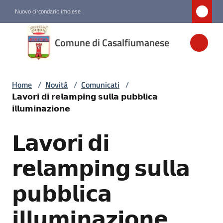
Vai al contenuto
Vai alla navigazione
Vai al footer
Nuovo circondario imolese
Comune di
Comune di Casalfiumanese
Casalfiumanese
Home
/
Novità
/
Comunicati
/
Amministrazione
𝗟𝗮𝘃𝗼𝗿𝗶 𝗱𝗶 𝗿𝗲𝗹𝗮𝗺𝗽𝗶𝗻𝗴 𝘀𝘂𝗹𝗹𝗮 𝗽𝘂𝗯𝗯𝗹𝗶𝗰𝗮
𝗶𝗹𝗹𝘂𝗺𝗶𝗻𝗮𝘇𝗶𝗼𝗻𝗲
Novità
Menu selezionato
𝗟𝗮𝘃𝗼𝗿𝗶 𝗱𝗶
Salta al contenuto
Servizi
𝗿𝗲𝗹𝗮𝗺𝗽𝗶𝗻𝗴 𝘀𝘂𝗹𝗹𝗮
𝗽𝘂𝗯𝗯𝗹𝗶𝗰𝗮
Vivere
Casalfiumanese
𝗶𝗹𝗹𝘂𝗺𝗶𝗻𝗮𝘇𝗶𝗼𝗻𝗲