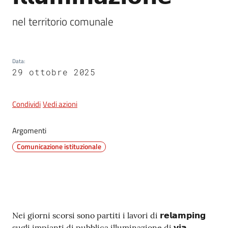
nel territorio comunale
5x1000
Data
:
Servizi
29 ottobre 2025
on-
line
Condividi
Vedi azioni
Tutti
gli
Argomenti
argomenti
Comunicazione istituzionale
Contenuto
Nei giorni scorsi sono partiti i lavori di 𝗿𝗲𝗹𝗮𝗺𝗽𝗶𝗻𝗴
sugli impianti di pubblica illuminazione di 𝘃𝗶𝗮