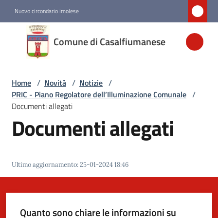
Vai al contenuto
Vai alla navigazione
Vai al footer
Nuovo circondario imolese
Comune di
Comune di Casalfiumanese
Casalfiumanese
Home
/
Novità
/
Notizie
/
Amministrazione
PRIC - Piano Regolatore dell’Illuminazione Comunale
/
Documenti allegati
Novità
Documenti allegati
Menu selezionato
Servizi
Ultimo aggiornamento
:
25-01-2024 18:46
Vivere
Casalfiumanese
Quanto sono chiare le informazioni su