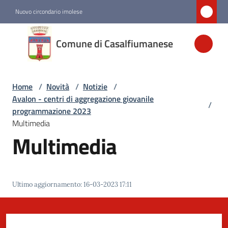
Vai al contenuto
Vai alla navigazione
Vai al footer
Nuovo circondario imolese
Comune di
Comune di Casalfiumanese
Casalfiumanese
Home
/
Novità
/
Notizie
/
Amministrazione
Avalon - centri di aggregazione giovanile
/
programmazione 2023
Novità
Multimedia
Menu selezionato
Multimedia
Servizi
Ultimo aggiornamento
:
16-03-2023 17:11
Vivere
Casalfiumanese