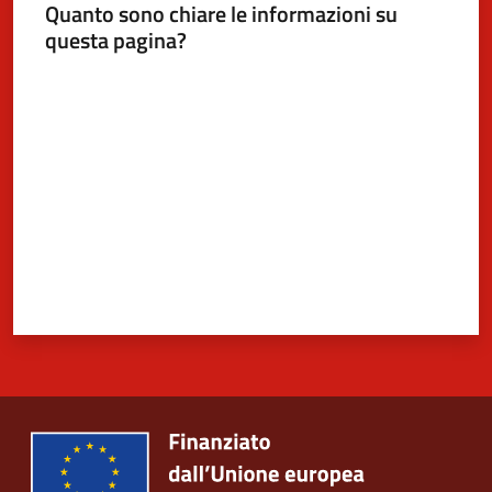
Quanto sono chiare le informazioni su
questa pagina?
Valuta da 1 a 5 stelle
5x1000
Servizi
on-
line
Tutti
gli
argomenti