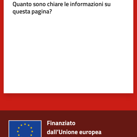
Quanto sono chiare le informazioni su
questa pagina?
Valuta da 1 a 5 stelle
5x1000
Servizi
on-
line
Tutti
gli
argomenti