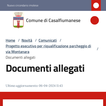
Vai al contenuto
Vai alla navigazione
Vai al footer
Nuovo circondario imolese
Comune di
Comune di Casalfiumanese
Casalfiumanese
Home
/
Novità
/
Comunicati
/
Amministrazione
Progetto esecutivo per riqualificazione parcheggio di
/
via Montanara
Novità
Documenti allegati
Menu selezionato
Documenti allegati
Servizi
Ultimo aggiornamento
:
06-04-2024 11:43
Vivere
Casalfiumanese