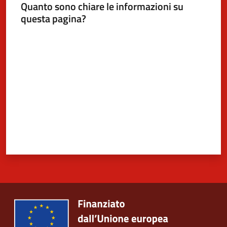
Quanto sono chiare le informazioni su
questa pagina?
Valuta da 1 a 5 stelle
5x1000
Servizi
on-
line
Tutti
gli
argomenti