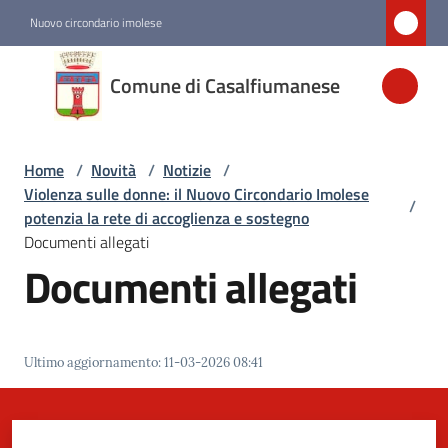
Vai al contenuto
Vai alla navigazione
Vai al footer
Nuovo circondario imolese
Comune di
Comune di Casalfiumanese
Casalfiumanese
Home
/
Novità
/
Notizie
/
Amministrazione
Violenza sulle donne: il Nuovo Circondario Imolese
/
potenzia la rete di accoglienza e sostegno
Novità
Documenti allegati
Menu selezionato
Documenti allegati
Servizi
Ultimo aggiornamento
:
11-03-2026 08:41
Vivere
Casalfiumanese