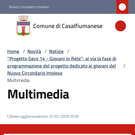
Vai al contenuto
Vai alla navigazione
Vai al footer
Nuovo circondario imolese
Comune di
Comune di Casalfiumanese
Casalfiumanese
Home
/
Novità
/
Notizie
/
Amministrazione
“Progetto Geco 14 - Giovani in Rete”: al via la fase di
programmazione del progetto dedicato ai giovani del
/
Novità
Nuovo Circondario Imolese
Menu selezionato
Multimedia
Multimedia
Servizi
Vivere
Ultimo aggiornamento
:
11-02-2026 10:16
Casalfiumanese