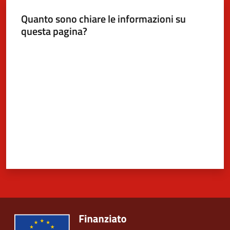
Quanto sono chiare le informazioni su
questa pagina?
5x1000
Valuta da 1 a 5 stelle
Servizi
on-
line
Tutti
gli
argomenti