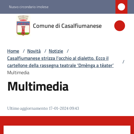
Vai al contenuto
Vai alla navigazione
Vai al footer
Nuovo circondario imolese
Comune di
Comune di Casalfiumanese
Casalfiumanese
Home
/
Novità
/
Notizie
/
Amministrazione
Casalfiumanese strizza l’occhio al dialetto. Ecco il
/
cartellone della rassegna teatrale ‘Dmènga a tèater’
Novità
Multimedia
Menu selezionato
Multimedia
Servizi
Ultimo aggiornamento
:
17-01-2024 09:43
Vivere
Casalfiumanese