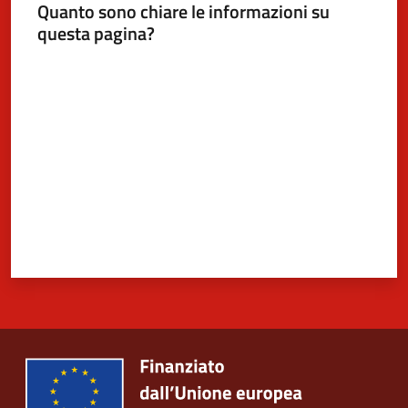
Quanto sono chiare le informazioni su
questa pagina?
Valuta da 1 a 5 stelle
5x1000
Servizi
on-
line
Tutti
gli
argomenti