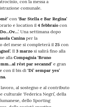
patrocinio, con la messa a
nistrazione comunale.
omè’
con
‘Bar Stella e Bar Regina’
orario e location il
4 febbraio
con
‘Do…Ov…
’. Una settimana dopo
asola Canina
per la
ico del mese si completerà il
25
con
gnol’.
Il
3 marzo
si salirà fino alla
me alla
Compagnia ‘Bruno
rémm…al rést par secannd’
e gran
e con il bis di
‘Di’ sempar yes’
na.
 lavoro, al sostegno e al contributo
ne culturale ‘Federica Negri’, della
fiumanese, dello Sporting
se, della società sportiva