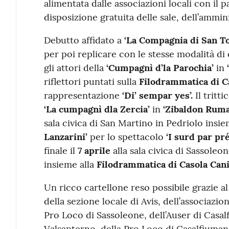
alimentata dalle associazioni locali con il 
disposizione gratuita delle sale, dell’ammi
Debutto affidato a
‘La Compagnia di San T
per poi replicare con le stesse modalità di 
gli attori della
‘Cumpagnì d’la Parochia’
in
riflettori puntati sulla
Filodrammatica di C
rappresentazione
‘Di’ sempar yes’.
Il tritt
‘La cumpagnì dla Zercia’
in
‘Zibaldon Ruma
sala civica di San Martino in Pedriolo insie
Lanzarini’
per lo spettacolo
‘I surd par p
finale il
7 aprile
alla sala civica di Sassoleon
insieme alla
Filodrammatica di Casola Cani
Un ricco cartellone reso possibile grazie al
della sezione locale di Avis, dell’associazio
Pro Loco di Sassoleone, dell’Auser di Casal
Valsanterno, della Pro Loco di Casalfiumane