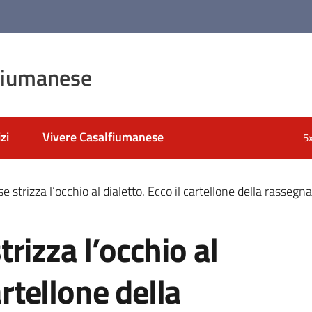
fiumanese
zi
Vivere Casalfiumanese
5
 strizza l’occhio al dialetto. Ecco il cartellone della rassegn
rizza l’occhio al
artellone della