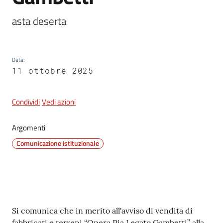
asta deserta
5x1000
Data
:
Servizi
11 ottobre 2025
on-
line
Condividi
Vedi azioni
Tutti
gli
Argomenti
argomenti
Comunicazione istituzionale
Contenuto
Si comunica che in merito all'avviso di vendita di
fabbricati e terreni “Opera Pia Legato Gambetti” alla