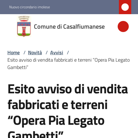
Vai al contenuto
Vai alla navigazione
Vai al footer
Nuovo circondario imolese
Comune di
Comune di Casalfiumanese
Casalfiumanese
Home
/
Novità
/
Avvisi
/
Amministrazione
Esito avviso di vendita fabbricati e terreni “Opera Pia Legato
Gambetti”
Novità
Menu selezionato
Esito avviso di vendita
Salta al contenuto
Servizi
fabbricati e terreni
“Opera Pia Legato
Vivere
Casalfiumanese
Gambetti”