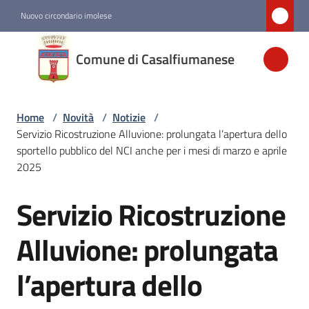
Vai al contenuto
Vai alla navigazione
Vai al footer
Nuovo circondario imolese
Comune di
Comune di Casalfiumanese
Casalfiumanese
Home
/
Novità
/
Notizie
/
Amministrazione
Servizio Ricostruzione Alluvione: prolungata l’apertura dello
sportello pubblico del NCI anche per i mesi di marzo e aprile
Novità
2025
Menu selezionato
Servizio Ricostruzione
Salta al contenuto
Servizi
Menu selezionato
Alluvione: prolungata
l’apertura dello
Vivere
Casalfiumanese