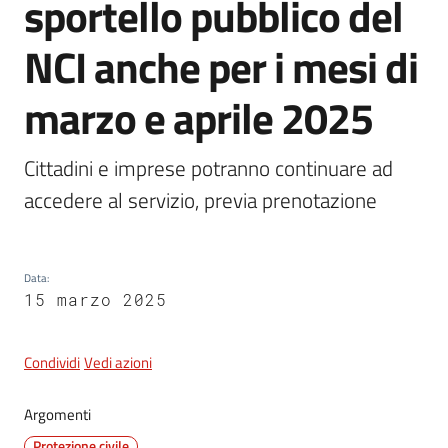
sportello pubblico del
NCI anche per i mesi di
5x1000
marzo e aprile 2025
Servizi
Cittadini e imprese potranno continuare ad 
on-
accedere al servizio, previa prenotazione
line
Tutti
gli
Data
:
15 marzo 2025
argomenti
Condividi
Vedi azioni
Argomenti
Protezione civile