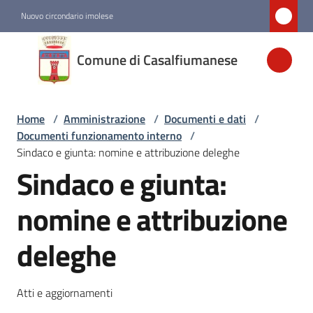
Vai al contenuto
Vai alla navigazione
Vai al footer
Nuovo circondario imolese
Comune di
Comune di Casalfiumanese
Casalfiumanese
Home
/
Amministrazione
/
Documenti e dati
/
Amministrazione
Documenti funzionamento interno
/
Menu selezionato
Sindaco e giunta: nomine e attribuzione deleghe
Sindaco e giunta:
Novità
nomine e attribuzione
Servizi
deleghe
Vivere
Casalfiumanese
Atti e aggiornamenti