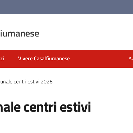
fiumanese
zi
Vivere Casalfiumanese
5
unale centri estivi 2026
le centri estivi