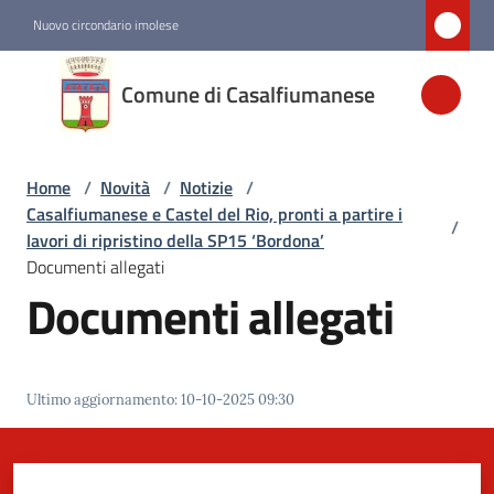
Vai al contenuto
Vai alla navigazione
Vai al footer
Nuovo circondario imolese
Comune di
Comune di Casalfiumanese
Casalfiumanese
Home
/
Novità
/
Notizie
/
Amministrazione
Casalfiumanese e Castel del Rio, pronti a partire i
/
lavori di ripristino della SP15 ‘Bordona’
Novità
Documenti allegati
Menu selezionato
Documenti allegati
Servizi
Ultimo aggiornamento
:
10-10-2025 09:30
Vivere
Casalfiumanese