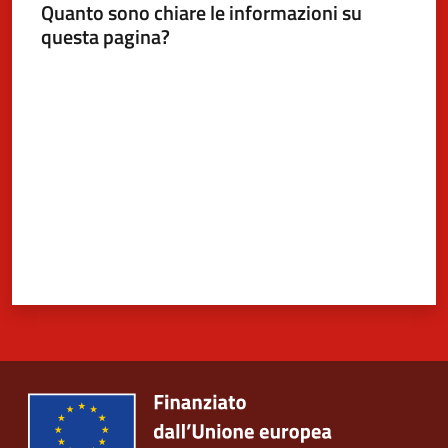
Quanto sono chiare le informazioni su
questa pagina?
Valuta da 1 a 5 stelle
5x1000
Servizi
on-
line
Tutti
gli
argomenti