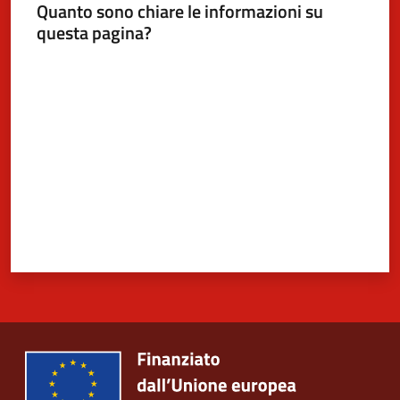
Quanto sono chiare le informazioni su
questa pagina?
Valuta da 1 a 5 stelle
5x1000
Servizi
on-
line
Tutti
gli
argomenti