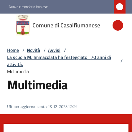
Vai al contenuto
Vai alla navigazione
Vai al footer
Nuovo circondario imolese
Comune di
Comune di Casalfiumanese
Casalfiumanese
Home
/
Novità
/
Avvisi
/
Amministrazione
La scuola M. Immacolata ha festeggiato i 70 anni di
/
attività.
Novità
Multimedia
Menu selezionato
Multimedia
Servizi
Ultimo aggiornamento
:
18-12-2023 12:24
Vivere
Casalfiumanese