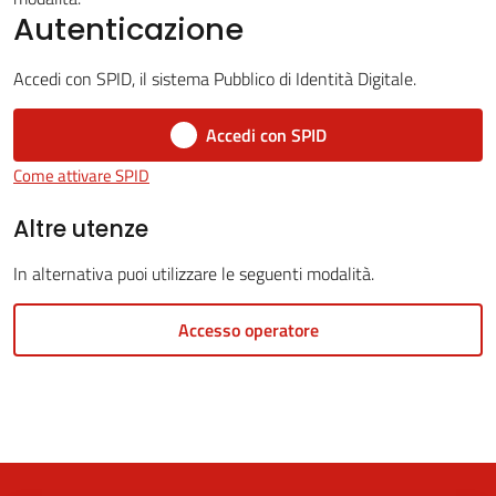
Autenticazione
Accedi con SPID, il sistema Pubblico di Identità Digitale.
5x1000
Accedi con SPID
Servizi
Come attivare SPID
on-
line
Altre utenze
In alternativa puoi utilizzare le seguenti modalità.
Tutti
gli
Accesso operatore
argomenti