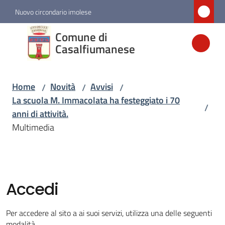
Vai al contenuto
Vai alla navigazione
Vai al footer
Nuovo circondario imolese
Comune di
Comune di
Casalfiumanese
Casalfiumanese
Home
Novità
Avvisi
/
/
/
Amministrazione
La scuola M. Immacolata ha festeggiato i 70
/
anni di attività.
Novità
Multimedia
Menu selezionato
Servizi
Accedi
Vivere
Casalfiumanese
Per accedere al sito a ai suoi servizi, utilizza una delle seguenti
modalità.