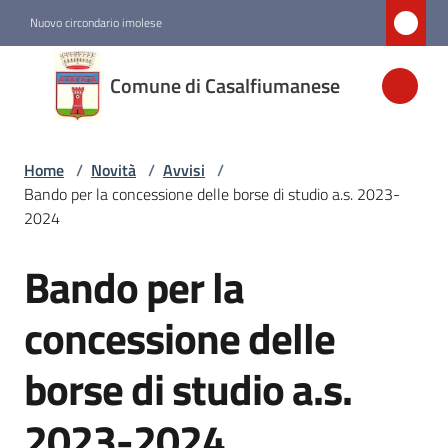
Vai al contenuto
Vai alla navigazione
Vai al footer
Nuovo circondario imolese
Comune di
Comune di Casalfiumanese
Casalfiumanese
Home
/
Novità
/
Avvisi
/
Amministrazione
Bando per la concessione delle borse di studio a.s. 2023-
2024
Novità
Menu selezionato
Bando per la
Salta al contenuto
Servizi
concessione delle
borse di studio a.s.
Vivere
Casalfiumanese
2023-2024