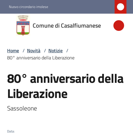
Vai al contenuto
Vai alla navigazione
Vai al footer
Nuovo circondario imolese
Comune di
Comune di Casalfiumanese
Casalfiumanese
Home
/
Novità
/
Notizie
/
Amministrazione
80° anniversario della Liberazione
Novità
80° anniversario della
Salta al contenuto
Menu selezionato
Liberazione
Servizi
Sassoleone
Vivere
Casalfiumanese
Data
: