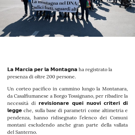
Contenuto
𝗟𝗮 𝗠𝗮𝗿𝗰𝗶𝗮 𝗽𝗲𝗿 𝗹𝗮 𝗠𝗼𝗻𝘁𝗮𝗴𝗻𝗮 ha registrato la
presenza di oltre 200 persone.
Un corteo pacifico in cammino lungo la Montanara,
da Casalfiumanese a Borgo Tossignano, per ribadire la
necessità di 𝗿𝗲𝘃𝗶𝘀𝗶𝗼𝗻𝗮𝗿𝗲 𝗾𝘂𝗲𝗶 𝗻𝘂𝗼𝘃𝗶 𝗰𝗿𝗶𝘁𝗲𝗿𝗶 𝗱𝗶
𝗹𝗲𝗴𝗴𝗲 che, sulla base di parametri come altimetria e
pendenza, hanno ridisegnato l’elenco dei Comuni
montani escludendo anche gran parte della vallata
del Santerno.