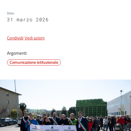
Data
:
31 marzo 2026
5x1000
Servizi
Condividi
Vedi azioni
on-
line
Argomenti
Comunicazione istituzionale
Tutti
gli
argomenti