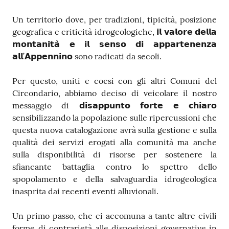
Un territorio dove, per tradizioni, tipicità, posizione
geografica e criticità idrogeologiche, 𝗶𝗹 𝘃𝗮𝗹𝗼𝗿𝗲 𝗱𝗲𝗹𝗹𝗮
𝗺𝗼𝗻𝘁𝗮𝗻𝗶𝘁𝗮̀ 𝗲 𝗶𝗹 𝘀𝗲𝗻𝘀𝗼 𝗱𝗶 𝗮𝗽𝗽𝗮𝗿𝘁𝗲𝗻𝗲𝗻𝘇𝗮
𝗮𝗹𝗹’𝗔𝗽𝗽𝗲𝗻𝗻𝗶𝗻𝗼 sono radicati da secoli.
Per questo, uniti e coesi con gli altri Comuni del
Circondario, abbiamo deciso di veicolare il nostro
messaggio di 𝗱𝗶𝘀𝗮𝗽𝗽𝘂𝗻𝘁𝗼 𝗳𝗼𝗿𝘁𝗲 𝗲 𝗰𝗵𝗶𝗮𝗿𝗼
sensibilizzando la popolazione sulle ripercussioni che
questa nuova catalogazione avrà sulla gestione e sulla
qualità dei servizi erogati alla comunità ma anche
sulla disponibilità di risorse per sostenere la
sfiancante battaglia contro lo spettro dello
spopolamento e della salvaguardia idrogeologica
inasprita dai recenti eventi alluvionali.
Un primo passo, che ci accomuna a tante altre civili
forme di contrarietà alle disposizioni governative in