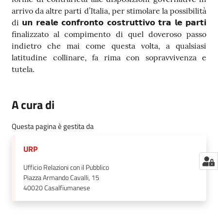
arrivo da altre parti d’Italia, per stimolare la possibilità
di 𝘂𝗻 𝗿𝗲𝗮𝗹𝗲 𝗰𝗼𝗻𝗳𝗿𝗼𝗻𝘁𝗼 𝗰𝗼𝘀𝘁𝗿𝘂𝘁𝘁𝗶𝘃𝗼 𝘁𝗿𝗮 𝗹𝗲 𝗽𝗮𝗿𝘁𝗶
finalizzato al compimento di quel doveroso passo
indietro che mai come questa volta, a qualsiasi
latitudine collinare, fa rima con sopravvivenza e
tutela.
A cura di
Questa pagina è gestita da
URP
Ufficio Relazioni con il Pubblico
Piazza Armando Cavalli, 15
40020
Casalfiumanese