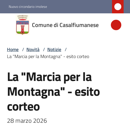
Vai al contenuto
Vai alla navigazione
Vai al footer
Nuovo circondario imolese
Comune di
Comune di Casalfiumanese
Casalfiumanese
Home
/
Novità
/
Notizie
/
Amministrazione
La "Marcia per la Montagna" - esito corteo
Novità
La "Marcia per la
Salta al contenuto
Menu selezionato
Montagna" - esito
Servizi
corteo
Vivere
Casalfiumanese
28 marzo 2026