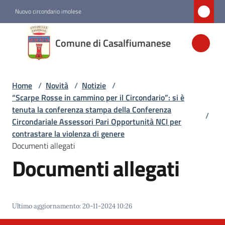
Vai al contenuto
Vai alla navigazione
Vai al footer
Nuovo circondario imolese
Comune di
Comune di Casalfiumanese
Casalfiumanese
Home
/
Novità
/
Notizie
/
Amministrazione
“Scarpe Rosse in cammino per il Circondario”: si è
tenuta la conferenza stampa della Conferenza
/
Novità
Circondariale Assessori Pari Opportunità NCI per
Menu selezionato
contrastare la violenza di genere
Documenti allegati
Documenti allegati
Servizi
Vivere
Casalfiumanese
Ultimo aggiornamento
:
20-11-2024 10:26