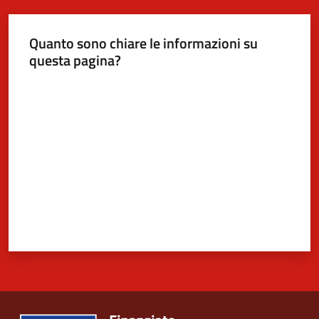
Quanto sono chiare le informazioni su
5x1000
questa pagina?
Valuta da 1 a 5 stelle
Servizi
on-
line
Tutti
gli
argomenti