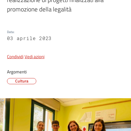
promozione della legalità 
5x1000
Data
:
Servizi
03 aprile 2023
on-
line
Condividi
Vedi azioni
Tutti
Argomenti
gli
argomenti
Cultura