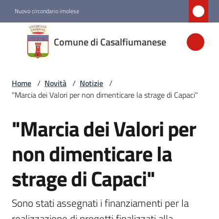
Vai al contenuto
Vai alla navigazione
Vai al footer
Nuovo circondario imolese
Comune di
Comune di Casalfiumanese
Casalfiumanese
Home
/
Novità
/
Notizie
/
Amministrazione
"Marcia dei Valori per non dimenticare la strage di Capaci"
Novità
"Marcia dei Valori per
Salta al contenuto
Menu selezionato
non dimenticare la
Servizi
strage di Capaci"
Vivere
Casalfiumanese
Sono stati assegnati i finanziamenti per la 
realizzazione di progetti finalizzati alla 