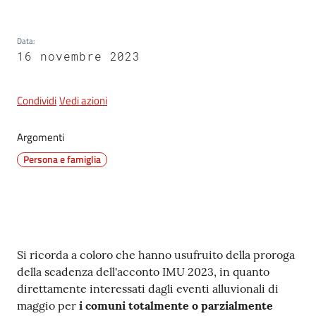
Data
:
5x1000
16 novembre 2023
Servizi
Condividi
Vedi azioni
on-
line
Argomenti
Persona e famiglia
Tutti
gli
argomenti
Contenuto
Si ricorda a coloro che hanno usufruito della proroga
della scadenza dell'acconto IMU 2023, in quanto
direttamente interessati dagli eventi alluvionali di
maggio per
i comuni totalmente o parzialmente