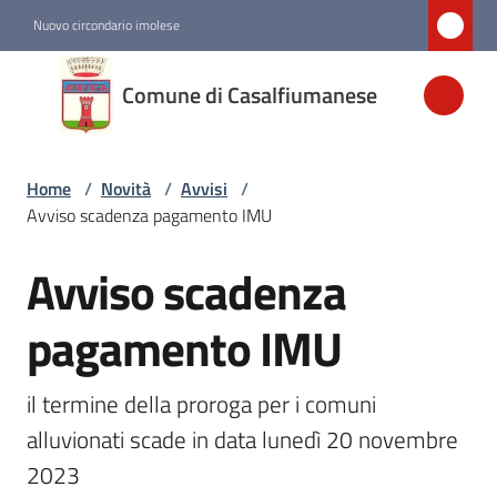
Vai al contenuto
Vai alla navigazione
Vai al footer
Nuovo circondario imolese
Comune di
Comune di Casalfiumanese
Casalfiumanese
Home
/
Novità
/
Avvisi
/
Amministrazione
Avviso scadenza pagamento IMU
Novità
Avviso scadenza
Salta al contenuto
Menu selezionato
pagamento IMU
Servizi
il termine della proroga per i comuni 
Vivere
alluvionati scade in data lunedì 20 novembre 
Casalfiumanese
2023