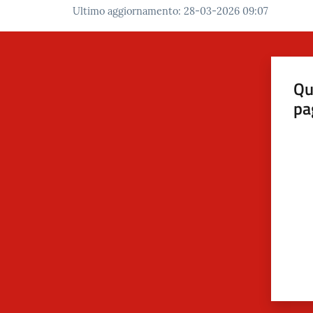
Ultimo aggiornamento
:
28-03-2026 09:07
Qu
pa
Valut