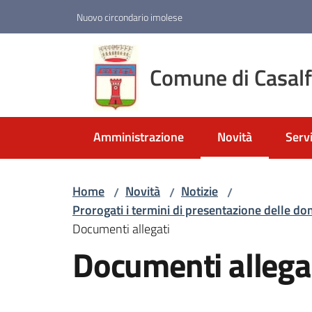
Vai al contenuto
Vai alla navigazione
Vai al footer
Nuovo circondario imolese
Comune di Casal
Amministrazione
Novità
Servi
Menu selezionato
Home
Novità
Notizie
/
/
/
Prorogati i termini di presentazione delle dom
Documenti allegati
Documenti allega