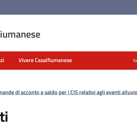
fiumanese
zi
Vivere Casalfiumanese
5
ande di acconto e saldo per i CIS relativi agli eventi alluv
ti