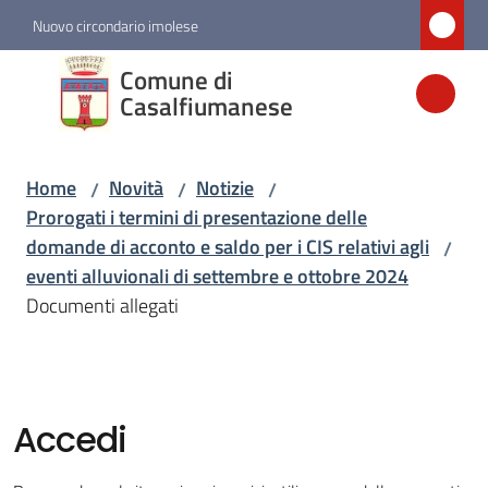
Vai al contenuto
Vai alla navigazione
Vai al footer
Nuovo circondario imolese
Comune di
Comune di
Casalfiumanese
Casalfiumanese
Home
Novità
Notizie
/
/
/
Amministrazione
Prorogati i termini di presentazione delle
domande di acconto e saldo per i CIS relativi agli
/
Novità
eventi alluvionali di settembre e ottobre 2024
Menu selezionato
Documenti allegati
Servizi
Vivere
Accedi
Casalfiumanese