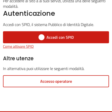
Per accedere al sito a ai suoi servizi, utilizza una delle seguenti
modalità.
Autenticazione
5x1000
Accedi con SPID, il sistema Pubblico di Identità Digitale.
Servizi
Accedi con SPID
on-
Come attivare SPID
line
Altre utenze
Tutti
In alternativa puoi utilizzare le seguenti modalità.
gli
argomenti
Accesso operatore