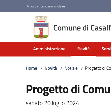
Vai al contenuto
Vai alla navigazione
Vai al footer
Nuovo circondario imolese
Comune di Casal
Amministrazione
Novità
Servi
Menu selezionato
Home
Novità
Notizie
Progetto di C
/
/
/
Salta al contenuto
Progetto di Comu
sabato 20 luglio 2024