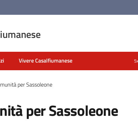
fiumanese
zi
Vivere Casalfiumanese
5
omunità per Sassoleone
nità per Sassoleone