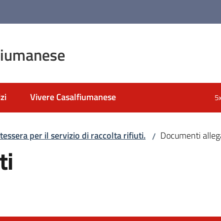
fiumanese
zi
Vivere Casalfiumanese
5
 tessera per il servizio di raccolta rifiuti.
Documenti alleg
/
ti