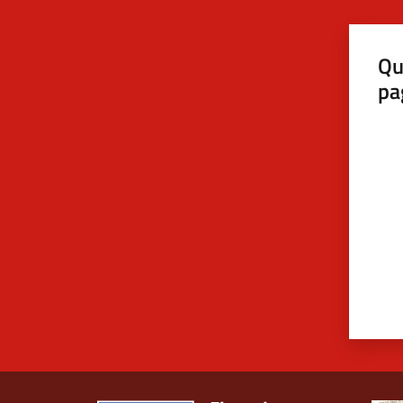
Qu
pa
Valut