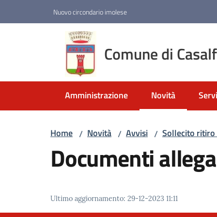
Vai al contenuto
Vai alla navigazione
Vai al footer
Nuovo circondario imolese
Comune di Casal
Amministrazione
Novità
Servi
Menu selezionato
Home
Novità
Avvisi
Sollecito ritiro
/
/
/
Documenti allega
Ultimo aggiornamento
:
29-12-2023 11:11