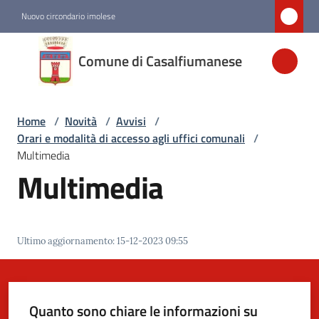
Vai al contenuto
Vai alla navigazione
Vai al footer
Nuovo circondario imolese
Comune di
Comune di Casalfiumanese
Casalfiumanese
Home
/
Novità
/
Avvisi
/
Amministrazione
Orari e modalità di accesso agli uffici comunali
/
Multimedia
Novità
Multimedia
Menu selezionato
Servizi
Ultimo aggiornamento
:
15-12-2023 09:55
Vivere
Casalfiumanese
Quanto sono chiare le informazioni su