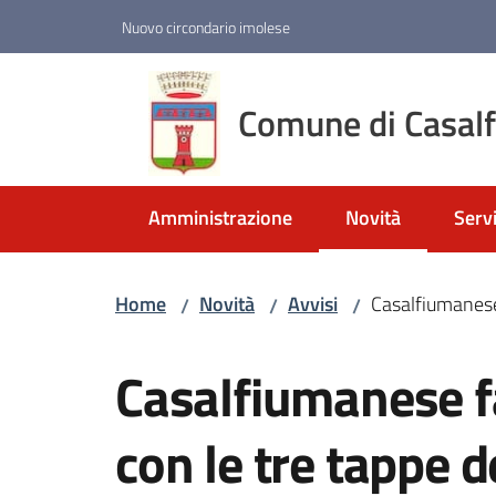
Vai al contenuto
Vai alla navigazione
Vai al footer
Nuovo circondario imolese
Comune di Casal
Amministrazione
Novità
Servi
Menu selezionato
Home
Novità
Avvisi
Casalfiumanese f
/
/
/
Salta al contenuto
Casalfiumanese fa
con le tre tappe de