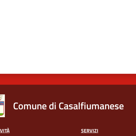
a da 1 a 5 stelle
Comune di Casalfiumanese
VITÀ
SERVIZI