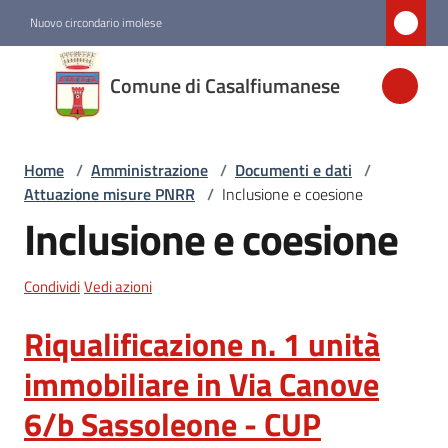
Vai al contenuto
Vai alla navigazione
Vai al footer
Nuovo circondario imolese
Comune di
Comune di Casalfiumanese
Casalfiumanese
Home
/
Amministrazione
/
Documenti e dati
/
Amministrazione
Attuazione misure PNRR
/
Inclusione e coesione
Menu selezionato
Inclusione e coesione
Novità
Condividi
Vedi azioni
Servizi
Riqualificazione n. 1 unità
Vivere
immobiliare in Via Canove
Casalfiumanese
6/b Sassoleone - CUP