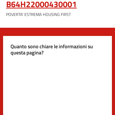
B64H22000430001
POVERTA' ESTREMA HOUSING FIRST
5x1000
Servizi
on-
line
Quanto sono chiare le informazioni su
questa pagina?
Tutti
Valuta da 1 a 5 stelle
gli
argomenti