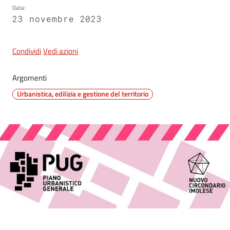
Data
:
23 novembre 2023
5x1000
Condividi
Vedi azioni
Servizi
on-
Argomenti
line
Urbanistica, edilizia e gestione del territorio
Tutti
gli
argomenti