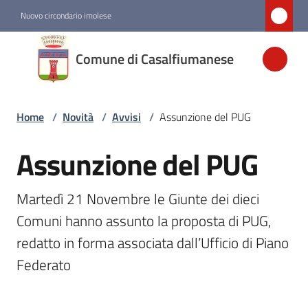
Vai al contenuto
Vai alla navigazione
Vai al footer
Nuovo circondario imolese
Comune di
Comune di Casalfiumanese
Casalfiumanese
Home
/
Novità
/
Avvisi
/
Assunzione del PUG
Amministrazione
Assunzione del PUG
Salta al contenuto
Novità
Menu selezionato
Martedì 21 Novembre le Giunte dei dieci 
Servizi
Comuni hanno assunto la proposta di PUG, 
redatto in forma associata dall’Ufficio di Piano 
Vivere
Federato
Casalfiumanese