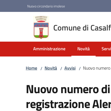
Vai al contenuto
Vai alla navigazione
Vai al footer
Nuovo circondario imolese
Comune di Casal
Amministrazione
Novità
Servi
Menu selezionato
Home
Novità
Avvisi
Nuovo numero d
/
/
/
Salta al contenuto
Nuovo numero di
registrazione Ale