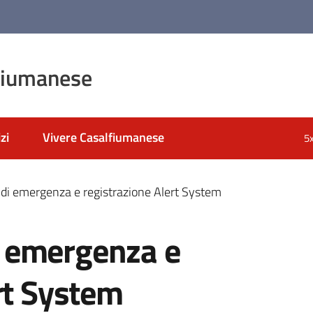
fiumanese
zi
Vivere Casalfiumanese
5
i emergenza e registrazione Alert System
 emergenza e
rt System