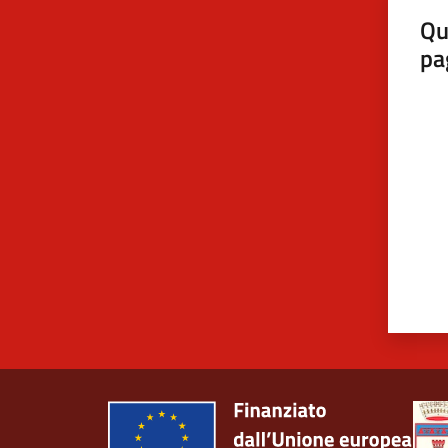
Qu
pa
Valut