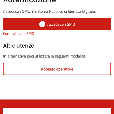
Accedi con SPID, il sistema Pubblico di Identità Digitale.
5x1000
Accedi con SPID
Come attivare SPID
Servizi
on-
Altre utenze
line
In alternativa puoi utilizzare le seguenti modalità.
Tutti
Accesso operatore
gli
argomenti