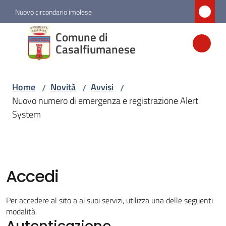
Vai al contenuto
Vai alla navigazione
Vai al footer
Nuovo circondario imolese
Comune di
Comune di
Casalfiumanese
Casalfiumanese
Home
Novità
Avvisi
/
/
/
Amministrazione
Nuovo numero di emergenza e registrazione Alert
System
Novità
Menu selezionato
Servizi
Accedi
Vivere
Per accedere al sito a ai suoi servizi, utilizza una delle seguenti
Casalfiumanese
modalità.
Autenticazione