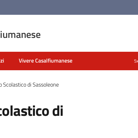
fiumanese
zi
Vivere Casalfiumanese
5
so Scolastico di Sassoleone
colastico di