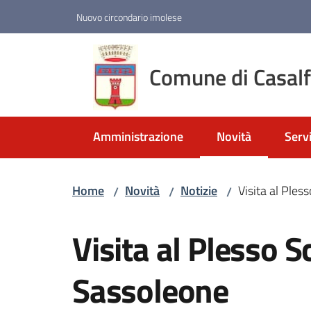
Vai al contenuto
Vai alla navigazione
Vai al footer
Nuovo circondario imolese
Comune di Casal
Amministrazione
Novità
Servi
Menu selezionato
Home
Novità
Notizie
Visita al Ples
/
/
/
Salta al contenuto
Visita al Plesso S
Sassoleone