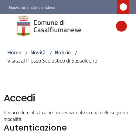
Vai al contenuto
Vai alla navigazione
Vai al footer
Nuovo circondario imolese
Comune di
Comune di
Casalfiumanese
Casalfiumanese
Home
Novità
Notizie
/
/
/
Amministrazione
Visita al Plesso Scolastico di Sassoleone
Novità
Menu selezionato
Accedi
Servizi
Per accedere al sito a ai suoi servizi, utilizza una delle seguenti
Vivere
modalità.
Casalfiumanese
Autenticazione