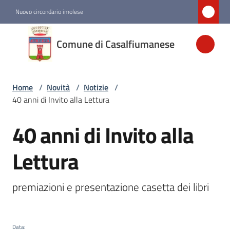
Vai al contenuto
Vai alla navigazione
Vai al footer
Nuovo circondario imolese
Comune di
Comune di Casalfiumanese
Casalfiumanese
Home
/
Novità
/
Notizie
/
Amministrazione
40 anni di Invito alla Lettura
Novità
40 anni di Invito alla
Salta al contenuto
Menu selezionato
Lettura
Servizi
premiazioni e presentazione casetta dei libri 
Vivere
Casalfiumanese
Data
: