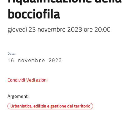
bocciofila
5x1000
giovedì 23 novembre 2023 ore 20:00
Servizi
on-
Data
:
line
16 novembre 2023
Tutti
gli
Condividi
Vedi azioni
argomenti
Argomenti
Urbanistica, edilizia e gestione del territorio