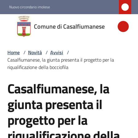
Vai al contenuto
Vai alla navigazione
Vai al footer
Nuovo circondario imolese
Comune di
Comune di Casalfiumanese
Casalfiumanese
Home
/
Novità
/
Avvisi
/
Amministrazione
Casalfiumanese, la giunta presenta il progetto per la
riqualificazione della bocciofila
Novità
Menu selezionato
Casalfiumanese, la
Salta al contenuto
Servizi
giunta presenta il
progetto per la
Vivere
Casalfiumanese
riqualificazione della