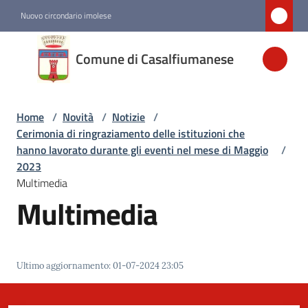
Vai al contenuto
Vai alla navigazione
Vai al footer
Nuovo circondario imolese
Comune di
Comune di Casalfiumanese
Casalfiumanese
Home
/
Novità
/
Notizie
/
Amministrazione
Cerimonia di ringraziamento delle istituzioni che
hanno lavorato durante gli eventi nel mese di Maggio
/
Novità
2023
Menu selezionato
Multimedia
Multimedia
Servizi
Vivere
Ultimo aggiornamento
:
01-07-2024 23:05
Casalfiumanese