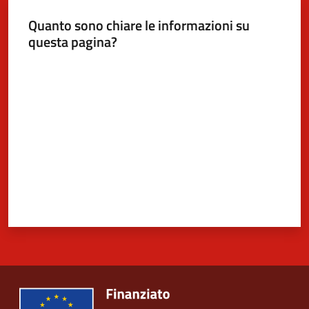
Quanto sono chiare le informazioni su
questa pagina?
5x1000
Valuta da 1 a 5 stelle
Servizi
on-
line
Tutti
gli
argomenti