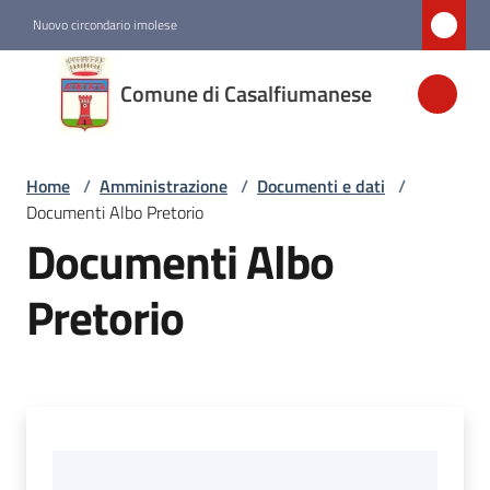
Vai al contenuto
Vai alla navigazione
Vai al footer
Nuovo circondario imolese
Comune di
Comune di Casalfiumanese
Casalfiumanese
Home
/
Amministrazione
/
Documenti e dati
/
Amministrazione
Documenti Albo Pretorio
Menu selezionato
Documenti Albo
Novità
Pretorio
Servizi
Vivere
Casalfiumanese